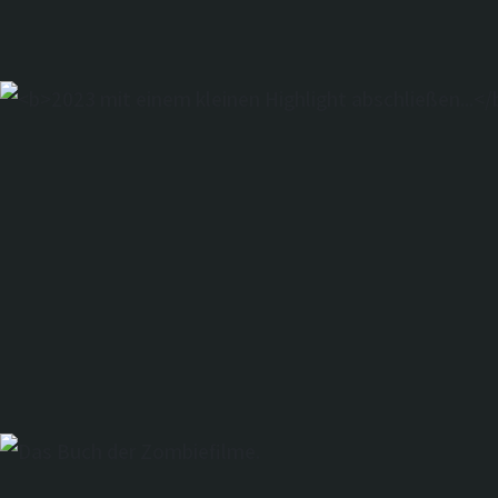
Youtube.
2023 mit ein
kleinen Highl
abschließen..
Ist schon ein besonderes Gefü
dem Magazin ist, das man seit 
Jahren liest.