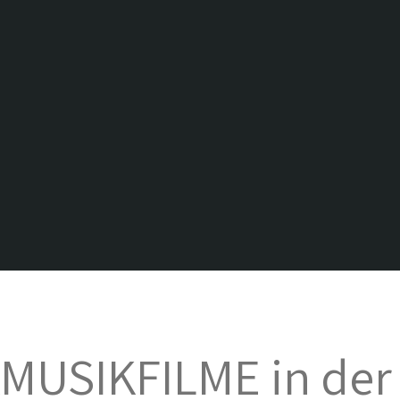
n im Blog.
es
zt.
 mich:
KMUSIKFILME in der