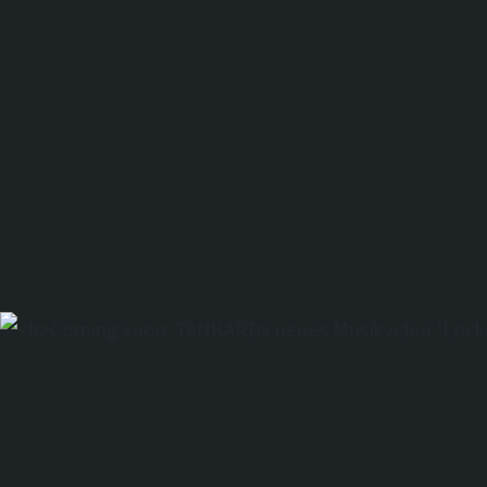
Das Buch der
Zombiefilme. 
Standartwerk.
(kinogucker-
Filmblog)
Coming soon:
TANKARDs ne