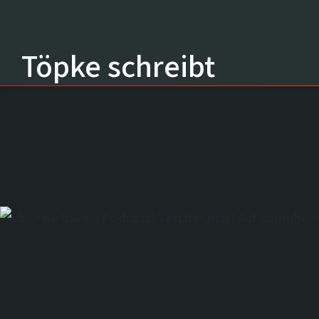
The Shark is 
Töpke schreibt
working! Das 
Filmbuch ever
zu haben!
We have a Pod
SetLifeCrisis!