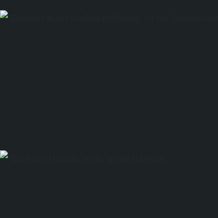
'Zombies in d
Großen Hoffnu
der Zombieco
des Jahres!
'Buch des Mon
Eclipsed Maga