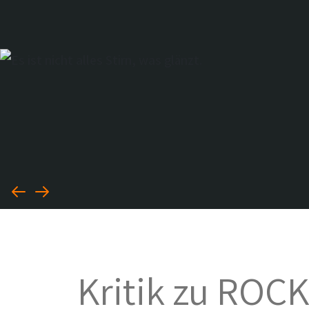
Weitere großartige Rezensione
Es ist nicht all
Stirn, was glän
Til Schweiger (angeblich) über
"Renatus Töpke? Nie gehört."
Kritik zu ROC