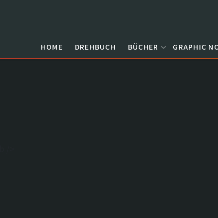
not
beste
HOME
DREHBUCH
BÜCHER
GRAPHIC N
. Jetzt
cast!
 Auf